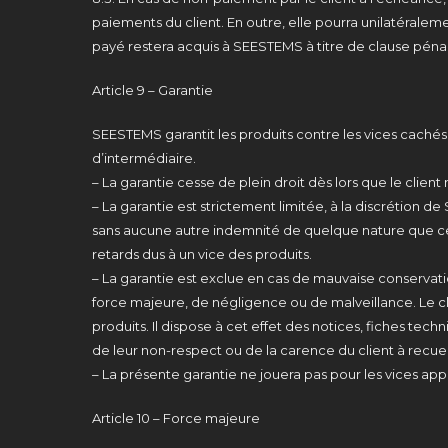
paiements du client. En outre, elle pourra unilatérale
payé restera acquis à SEESTEMS à titre de clause péna
Article 9 – Garantie
SEESTEMS garantit les produits contre les vices cachés 
d’intermédiaire.
– La garantie cesse de plein droit dès lors que le client 
– La garantie est strictement limitée, à la discréti
sans aucune autre indemnité de quelque nature que ce
retards dus à un vice des produits.
– La garantie est exclue en cas de mauvaise conservati
force majeure, de négligence ou de malveillance. Le cl
produits. Il dispose à cet effet des notices, fiches te
de leur non-respect ou de la carence du client à recuei
– La présente garantie ne jouera pas pour les vices appa
Article 10 – Force majeure