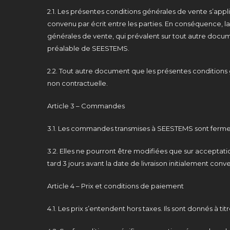
2.1. Les présentes conditions générales de vente s’a
convenu par écrit entre les parties. En conséquence, 
générales de vente, qui prévalent sur tout autre docum
préalable de SEESTEMS.
2.2. Tout autre document que les présentes conditions 
non contractuelle.
Article 3 – Commandes
3.1. Les commandes transmises à SEESTEMS sont fermes 
3.2. Elles ne pourront être modifiées que sur acceptati
tard 3 jours avant la date de livraison initialement conv
Article 4 – Prix et conditions de paiement
4.1. Les prix s’entendent hors taxes. Ils sont donnés à titr