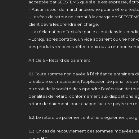
acceptée par SEESTEMS que si elle est expresse, écrite
– Aucun retour de marchandises ne pourra être effectué
– Les frais de retour ne seront à la charge de SEESTEM
client devra les prendre en charge.
– La réclamation effectuée par le client dans les condi
– Lorsqu’après contrôle, un vice apparent ou une non-
des produits reconnus défectueux ou au remboursement
Article 6 – Retard de paiement
6.1. Toute somme non payée à l’échéance entrainera de 
préalable soit nécessaire, l’application de pénalités de 
du droit de la société de suspendre l’exécution de tou
pénalités de retard, conformément aux dispositions léga
retard de paiement, pour chaque facture payée en ret
6.2. Le retard de paiement entraînera également, au g
6.3. En cas de recouvrement des sommes impayées par
euros H.T.