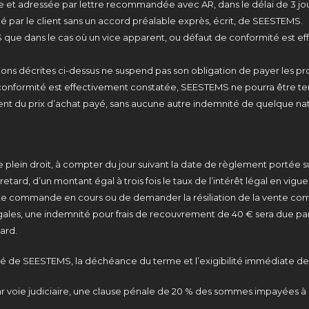
 et adressée par lettre recommandée avec AR, dans le délai de 3 jour
 par le client sans un accord préalable exprès, écrit, de SEESTEMS.
S que dans le cas où un vice apparent, ou défaut de conformité est ef
tions décrites ci-dessus ne suspend pas son obligation de payer les p
conformité est effectivement constatée, SEESTEMS ne pourra être tenu
 du prix d’achat payé, sans aucune autre indemnité de quelque natu
plein droit, à compter du jour suivant la date de règlement portée s
retard, d’un montant égal à trois fois le taux de l’intérêt légal en vig
te commande en cours ou de demander la résiliation de la vente comme
les, une indemnité pour frais de recouvrement de 40 € sera due par le
ard.
ré de SEESTEMS, la déchéance du terme et l’exigibilité immédiate de
 voie judiciaire, une clause pénale de 20 % des sommes impayées à