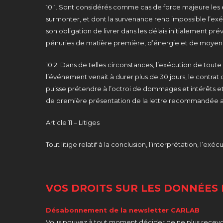
10.1. Sont considérés comme cas de force majeure les é
surmonter, et dont la survenance rend impossible l’
son obligation de livrer dans les délais initialement pré
pénuries de matière première, d’énergie et de moyens
10.2. Dans de telles circonstances, l’exécution de to
l’événement venait à durer plus de 30 jours, le contrat 
puisse prétendre à l’octroi de dommages et intérêts et 
de première présentation de la lettre recommandée a
Article 11 – Litiges
Tout litige relatif à la conclusion, l’interprétation, l
VOS DROITS SUR LES DONNÉES 
Désabonnement de la newsletter CARLAB
Vous pouvez à tout moment décider de ne plus recevoir