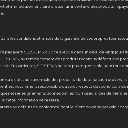
ment et immédiatement faire dresser un inventaire des produits impay
le.
dans les conditions et limites de la garantie de ses propres fournisseu
n’a pas averti SEESTEMS du vice allégué dans un délai de vingt jours fran
on de SEESTEMS, au remplacement des produits reconnus défectueux p
 soit. En particulier, SEESTEMS ne sera pas responsable pour tous d
on ou d’utilisation anormale des produits, de détérioration provenant
ient est notamment responsable du strict respect des conditions de m
chniques et renseignements donnés par les fournisseurs. Ces derniers 
llir cette information nécessaire.
rents ou défauts de conformité dont le client devra se prévaloir dans l