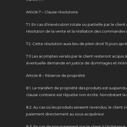
Article 7 – Clause résolutoire
7.1. En cas d’inexécution totale ou partielle par le c
résolution de la vente et la résiliation des commandes 
7.2. Cette résolution aura lieu de plein droit 15 jours 
7.3 Les acomptes versés par le client resteront acquis à
éventuelle demande en justice de dommages et intérêt
Article 8 – Réserve de propriété
8.1. Le transfert de propriété des produits est suspend
clause contraire est réputée non écrite. Nonobstant la ré
8.2. Au cas où les produits seraient revendus, le clie
paiement directement au sous-acquéreur.
8.3. En cas de non-paiement par le client à l’échéance,