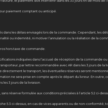
acture, le paiement doit intervenir dans les 30 jours fin de mois de l’
our paiement comptant ou anticipé.
 dans les délais envisagés lors de la commande. Cependant, les délais
nalité ou indemnité, ni motiver l’annulation ou la résiliation de la co
0 euros hors taxe de commande.
pécifications indiquées dans l’accusé de réception de la commande ou s
transporteur, par lettre recommandée avec AR dans les 3 jours de la l
rectement le transport, les éventuelles réserves seront mentionnées 
lamation ne sera prise en compte après le départ du livreur. En outre,
es 3 jours de la livraison.
 sans réserve formulée aux conditions précisées à l’article 5.2 ci-des
phe 5.3 ci-dessus, en cas de vices apparents ou de non-conformité, tou