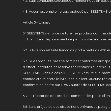
4.2. Sauf conditions spécifiques mentionnées en bas de f
4.3. Aucun escompte ne sera pratiqué par SEESTEMS p
Article 5 – Livraison
5.1 SEESTEMS s’efforce de livrer les produits commandés
indicatif. Leur dépassement ne peut justifier aucune pé
5.2 La livraison est faite franco de port à partir de 42
5.3. Si les produits livrés ne sont pas conformes aux s
d’effectuer toutes les réserves nécessaires auprès du 
SEESTEMS. Dans le cas où SEESTEMS assure elle-même di
contradictoire entre le livreur et le client. Aucune réc
confirmation écrite par LR/AR auprès de SEESTEMS dans l
5.4. La réception des produits commandés par le client,
5.5. Sans préjudice des dispositions prévues au paragra