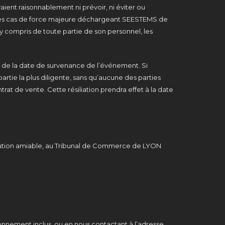
ent raisonnablement ni prévoir, ni éviter ou
 des cas de force majeure déchargeant SEESTEMS de
, y compris de toute partie de son personnel, les
r de la date de survenance de l’événement. Si
artie la plus diligente, sans qu’aucune des parties
at de vente. Cette résiliation prendra effet à la date
résolution amiable, au Tribunal de Commerce de LYON
nnement inclus, ou en nous contactant à l’adresse