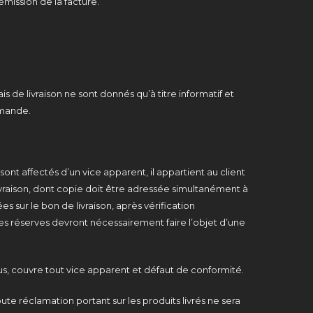
émission de la facture.
 de livraison ne sont donnés qu’à titre informatif et
mmande.
ont affectés d’un vice apparent, il appartient au client
ivraison, dont copie doit être adressée simultanément à
sur le bon de livraison, après vérification
 ces réserves devront nécessairement faire l’objet d’une
sus, couvre tout vice apparent et défaut de conformité.
te réclamation portant sur les produits livrés ne sera