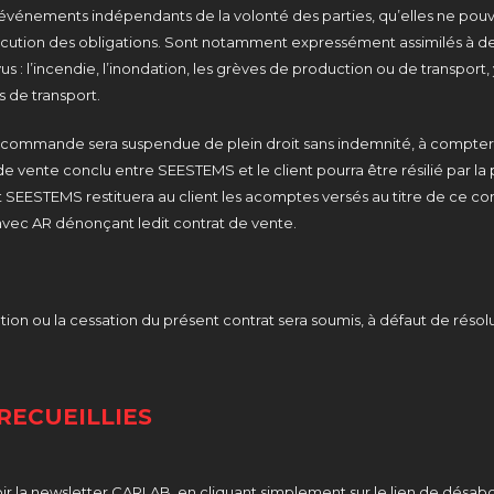
vénements indépendants de la volonté des parties, qu’elles ne pouvai
exécution des obligations. Sont notamment expressément assimilés à
vus : l’incendie, l’inondation, les grèves de production ou de transport
 de transport.
ute commande sera suspendue de plein droit sans indemnité, à compte
de vente conclu entre SEESTEMS et le client pourra être résilié par la p
SEESTEMS restituera au client les acomptes versés au titre de ce contr
vec AR dénonçant ledit contrat de vente.
’exécution ou la cessation du présent contrat sera soumis, à défaut de 
RECUEILLIES
 la newsletter CARLAB, en cliquant simplement sur le lien de désabo