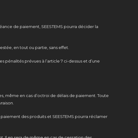
e échéance de paiement, SEESTEMS pourra décider la
stée, en tout ou partie, sans effet.
s pénalités prévues à l’article 7 ci-dessus et d’une
ires, même en cas d’octroi de délais de paiement. Toute
vraison.
e du paiement des produits et SEESTEMS pourra réclamer
ent. Il en sera de même en cas de cessation des