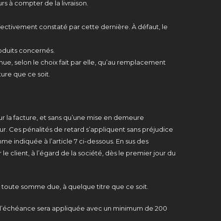
s à compter de la livraison.
fectivement constaté par cette dernière. À défaut, le
roduits concernés.
e, selon le choix fait par elle, qu’au remplacement
re que ce soit.
ur la facture, et sans qu’une mise en demeure
ueur. Ces pénalités de retard s’appliquent sans préjudice
 indiquée à l’article 7 ci-dessous. En sus des
 client, à l’égard de la société, dès le premier jour du
 toute somme due, à quelque titre que ce soit.
 l’échéance sera appliquée avec un minimum de 200