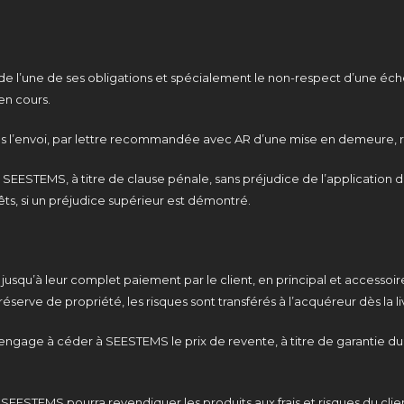
lient de l’une de ses obligations et spécialement le non-respect d’un
en cours.
après l’envoi, par lettre recommandée avec AR d’une mise en demeure, re
 SEESTEMS, à titre de clause pénale, sans préjudice de l’application de
s, si un préjudice supérieur est démontré.
u jusqu’à leur complet paiement par le client, en principal et accesso
serve de propriété, les risques sont transférés à l’acquéreur dès la li
nt s’engage à céder à SEESTEMS le prix de revente, à titre de garanti
 SEESTEMS pourra revendiquer les produits aux frais et risques du cli